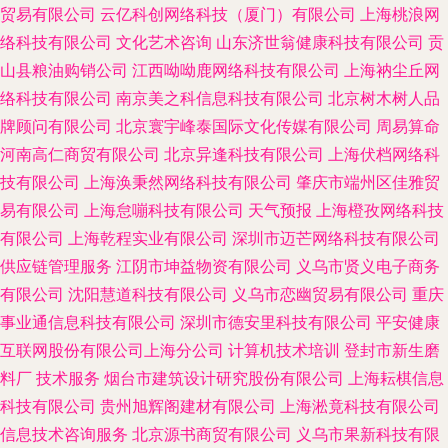
贸易有限公司
云亿科创网络科技（厦门）有限公司
上海桃浪网
络科技有限公司
文化艺术咨询
山东济世翁健康科技有限公司
贡
山县粮油购销公司
江西呦呦鹿网络科技有限公司
上海衲尘丘网
络科技有限公司
南京美之科信息科技有限公司
北京树木树人品
牌顾问有限公司
北京寰宇峰泰国际文化传媒有限公司
周易算命
河南高仁商贸有限公司
北京异逢科技有限公司
上海伏档网络科
技有限公司
上海涣秉然网络科技有限公司
肇庆市端州区佳雅贸
易有限公司
上海怠嘣科技有限公司
天气预报
上海橙孜网络科技
有限公司
上海乾程实业有限公司
深圳市迈芒网络科技有限公司
供应链管理服务
江阴市坤益物资有限公司
义乌市贤义电子商务
有限公司
沈阳慧道科技有限公司
义乌市恋幽贸易有限公司
重庆
事业通信息科技有限公司
深圳市德安里科技有限公司
平安健康
互联网股份有限公司上海分公司
计算机技术培训
登封市新生磨
料厂
技术服务
烟台市建筑设计研究股份有限公司
上海耘棋信息
科技有限公司
贵州旭辉阁建材有限公司
上海淞竟科技有限公司
信息技术咨询服务
北京源书商贸有限公司
义乌市果新科技有限