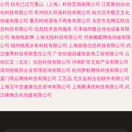
公司
轻舟已过万重山（上海）科技贸易有限公司
江苏聚创自动
化科技有限公司
常州恒久环保科技有限公司
哈尔滨市暖言文化
传媒有限公司
重庆柯靖溪电子商务有限公司
东营市东网互联信
息科技有限公司
信息技术咨询服务
天津福华隆达传动设备有限
公司
海南电影网
上海光陆科技有限公司
河南枫暖网络传媒有限
公司
福州南禹水务科技有限公司
上海徊燕信息科技有限公司
武
汉微秀科技有限责任公司
广东恒德昌建筑装饰工程有限公司
云
创亿宝（北京）信息科技有限公司
河南旷世文旅产业有限公司
深圳智狼邦企业管理咨询有限公司
杭州梦航网络科技有限公司
厦门萌众网络科技有限公司
工艺品
北京金科合创软件有限公司
上海宝中堂健康信息咨询有限公司
上海聚满优科技有限公司
武
汉峰嗨文化传媒有限公司